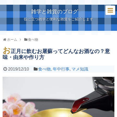
雑学と雑貨のブログ
役に立つ雑学と便利な雑貨をご紹介します
ホーム
食べ物
お
正月に飲むお屠蘇ってどんなお酒なの？意
味・由来や作り方
2019/12/10
食べ物
,
年中行事
,
マメ知識