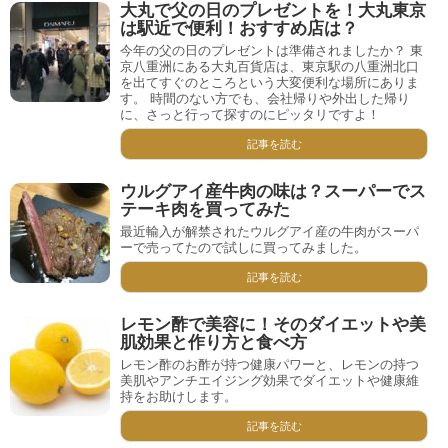
大丸で父の日のプレゼントを！大丸東京
は駅近で便利！おすすめ店は？
今年の父の日のプレゼントは準備されましたか？ 東
京八重洲にある大丸百貨店は、東京駅の八重洲北口
を出てすぐのところという大変便利な場所にありま
す。 時間のない方でも、会社帰りや外出した帰り
に、さっと行って探すのにピッタリですよ！
記事を読む
ウルグアイ産牛肉の味は？スーパーでス
テーキ肉を買ってみた
最近輸入が解禁されたウルグアイ産の牛肉がスーパ
ーで売ってたので試しに買ってみました。
記事を読む
レモン酢で美容に！そのダイエットや美
肌効果と作り方と食べ方
レモン酢のお酢が持つ健康パワーと、レモンの持つ
美肌やアンチエイジング効果でダイエットや健康維
持をお助けします。
記事を読む