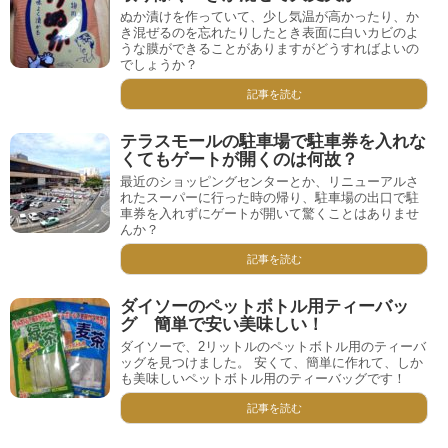
ぬか漬けを作っていて、少し気温が高かったり、か
き混ぜるのを忘れたりしたとき表面に白いカビのよ
うな膜ができることがありますがどうすればよいの
でしょうか？
記事を読む
テラスモールの駐車場で駐車券を入れな
くてもゲートが開くのは何故？
最近のショッピングセンターとか、リニューアルさ
れたスーパーに行った時の帰り、駐車場の出口で駐
車券を入れずにゲートが開いて驚くことはありませ
んか？
記事を読む
ダイソーのペットボトル用ティーバッ
グ 簡単で安い美味しい！
ダイソーで、2リットルのペットボトル用のティーバ
ッグを見つけました。 安くて、簡単に作れて、しか
も美味しいペットボトル用のティーバッグです！
記事を読む