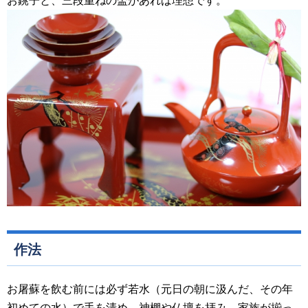
お銚子と、三段重ねの盃があれば理想です。
作法
お屠蘇を飲む前には必ず若水（元日の朝に汲んだ、その年
初めての水）で手を清め、神棚や仏壇を拝み、家族が揃っ