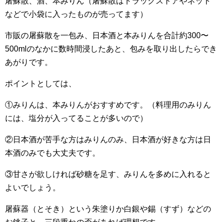
屠蘇散、酒、本みりん（屠蘇散はドラッグストアやネット
などで小袋に入ったものが売ってます）
市販の屠蘇散を一包み、日本酒と本みりんを合計約300〜
500mlのなかに数時間浸したあと、包みを取り出したらでき
あがりです。
ポイントとしては、
①みりんは、本みりんがおすすめです。（料理用のみりん
には、塩分が入ってることが多いので）
②日本酒が苦手な方はみりんのみ、日本酒が好きな方は日
本酒のみでも大丈夫です。
③甘さが欲しければ砂糖を足す、みりんを多めに入れると
よいでしょう。
屠蘇器（とそき）という朱塗りか白銀や錫（すず）などの