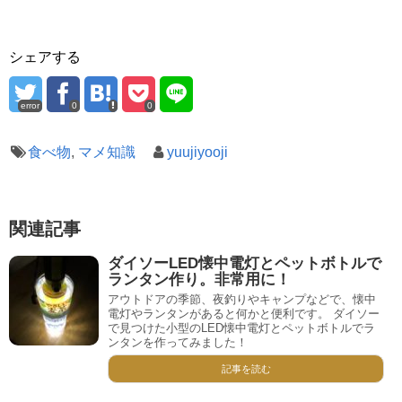
シェアする
error
0
0
食べ物
,
マメ知識
yuujiyooji
関連記事
ダイソーLED懐中電灯とペットボトルで
ランタン作り。非常用に！
アウトドアの季節、夜釣りやキャンプなどで、懐中
電灯やランタンがあると何かと便利です。 ダイソー
で見つけた小型のLED懐中電灯とペットボトルでラ
ンタンを作ってみました！
記事を読む