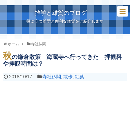
雑学と雑貨のブログ
役に立つ雑学と便利な雑貨をご紹介します
ホーム
寺社仏閣
秋
の鎌倉散策 海蔵寺へ行ってきた 拝観料
や拝観時間は？
2018/10/17
寺社仏閣
,
散歩
,
紅葉