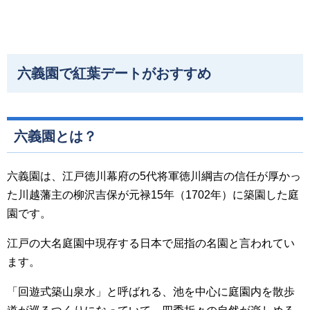
六義園で紅葉デートがおすすめ
六義園とは？
六義園は、江戸徳川幕府の5代将軍徳川綱吉の信任が厚かっ
た川越藩主の柳沢吉保が元禄15年（1702年）に築園した庭
園です。
江戸の大名庭園中現存する日本で屈指の名園と言われてい
ます。
「回遊式築山泉水」と呼ばれる、池を中心に庭園内を散歩