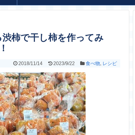
る渋柿で干し柿を作ってみ
！
2018/11/14
2023/9/22
食べ物
,
レシピ