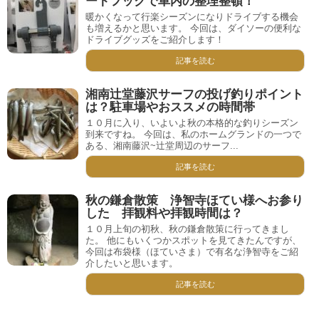
ートフックで車内の整理整頓！
暖かくなって行楽シーズンになりドライブする機会
も増えるかと思います。 今回は、ダイソーの便利な
ドライブグッズをご紹介します！
記事を読む
湘南辻堂藤沢サーフの投げ釣りポイント
は？駐車場やおススメの時間帯
１０月に入り、いよいよ秋の本格的な釣りシーズン
到来ですね。 今回は、私のホームグランドの一つで
ある、湘南藤沢~辻堂周辺のサーフ...
記事を読む
秋の鎌倉散策 浄智寺ほてい様へお参り
した 拝観料や拝観時間は？
１０月上旬の初秋、秋の鎌倉散策に行ってきまし
た。 他にもいくつかスポットを見てきたんですが、
今回は布袋様（ほていさま）で有名な浄智寺をご紹
介したいと思います。
記事を読む