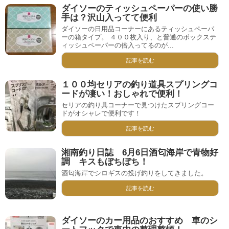
ダイソーのティッシュペーパーの使い勝
手は？沢山入ってて便利
ダイソーの日用品コーナーにあるティッシュペーパ
ーの箱タイプ。 ４００枚入り、と普通のボックステ
ィッシュペーパーの倍入ってるのが...
記事を読む
１００均セリアの釣り道具スプリングコ
ードが凄い！おしゃれで便利！
セリアの釣り具コーナーで見つけたスプリングコー
ドがオシャレで便利です！
記事を読む
湘南釣り日誌 6月6日酒匂海岸で青物好
調 キスもぼちぼち！
酒匂海岸でシロギスの投げ釣りをしてきました。
記事を読む
ダイソーのカー用品のおすすめ 車のシ