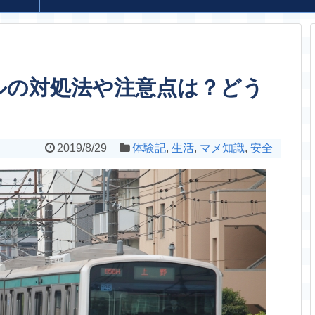
ルの対処法や注意点は？どう
2019/8/29
体験記
,
生活
,
マメ知識
,
安全