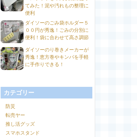
てみた！泥や汚れもの整理に
便利
ダイソーのごみ袋ホルダー５
００円が秀逸！ごみの分別に
便利！袋に合わせて高さ調節
ダイソーのり巻きメーカーが
秀逸！恵方巻やキンパを手軽
に手作りできる！
カテゴリー
防災
転売ヤー
推し活グッズ
スマホスタンド