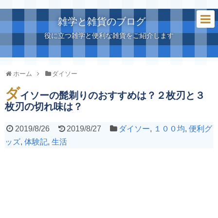
雑学と雑貨のブログ
役に立つ雑学と便利な雑貨をご紹介します
ホーム
ダイソー
ダ
イソーの髭剃りのおすすめは？２枚刃と３
枚刃の切れ味は？
2019/8/26
2019/8/27
ダイソー
,
１００均
,
便利グ
ッズ
,
体験記
,
生活