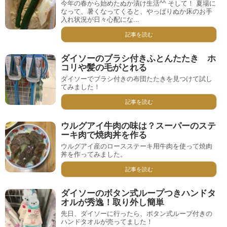
今年の春から始めたぬか漬け生活^^ そして！ 夏場に
なって、暑くなってくると、やっぱりぬか床のお手
入れ状況が日々心配にな...
記事を読む
ダイソーのブラシ付きふとんたたき ホ
コリや髪の毛がとれる
ダイソーでブラシ付きの布団たたきを見つけて試し
てみました！
記事を読む
ウルグアイ牛肉の味は？スーパーのステ
ーキ肉で焼肉丼を作る
ウルグアイ産のロースステーキ用牛肉を使って焼肉
丼を作ってみました。
記事を読む
ダイソーのボタン式ループつきハンドタ
オルが秀逸！取り外し簡単
先日、ダイソーに行ったら、ボタン式ループ付きの
ハンドタオルが売ってました！