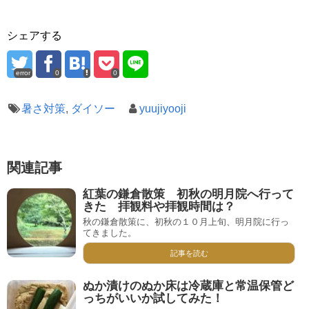
シェアする
error
0
0
暑さ対策
,
ダイソー
yuujiyooji
関連記事
紅葉の鎌倉散策 初秋の明月院へ行って
きた 拝観料や拝観時間は？
秋の鎌倉散策に、初秋の１０月上旬、明月院に行っ
てきました。
記事を読む
ぬか漬けのぬか床は冷蔵庫と常温保管ど
っちがいいか試してみた！