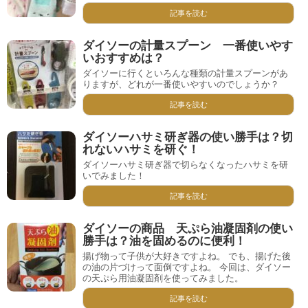
記事を読む
ダイソーの計量スプーン 一番使いやす
いおすすめは？
ダイソーに行くといろんな種類の計量スプーンがあ
りますが、どれが一番使いやすいのでしょうか？
記事を読む
ダイソーハサミ研ぎ器の使い勝手は？切
れないハサミを研ぐ！
ダイソーハサミ研ぎ器で切らなくなったハサミを研
いでみました！
記事を読む
ダイソーの商品 天ぷら油凝固剤の使い
勝手は？油を固めるのに便利！
揚げ物って子供が大好きですよね。 でも、揚げた後
の油の片づけって面倒ですよね。 今回は、ダイソー
の天ぷら用油凝固剤を使ってみました。
記事を読む