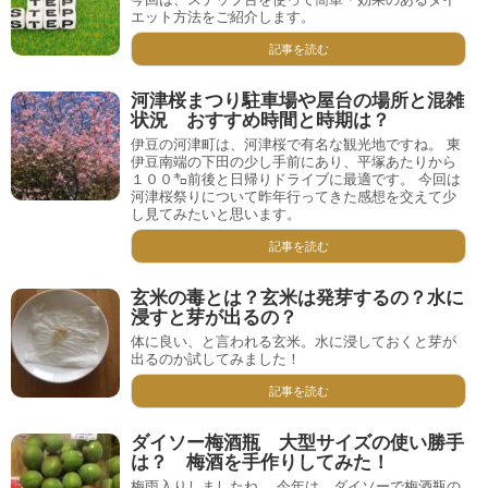
エット方法をご紹介します。
記事を読む
河津桜まつり駐車場や屋台の場所と混雑
状況 おすすめ時間と時期は？
伊豆の河津町は、河津桜で有名な観光地ですね。 東
伊豆南端の下田の少し手前にあり、平塚あたりから
１００㌔前後と日帰りドライブに最適です。 今回は
河津桜祭りについて昨年行ってきた感想を交えて少
し見てみたいと思います。
記事を読む
玄米の毒とは？玄米は発芽するの？水に
浸すと芽が出るの？
体に良い、と言われる玄米。水に浸しておくと芽が
出るのか試してみました！
記事を読む
ダイソー梅酒瓶 大型サイズの使い勝手
は？ 梅酒を手作りしてみた！
梅雨入りしましたね。 今年は、ダイソーで梅酒瓶の