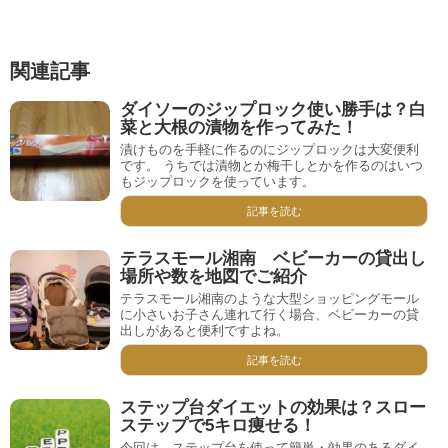
関連記事
ダイソーのジップロック使い勝手は？白
菜と大根の漬物を作ってみた！
漬けものを手軽に作るのにジップロックは大変便利
です。 うちでは漬物とか梅干しとかを作るのはいつ
もジップロックを使っています。
記事を読む
テラスモール湘南 ベビーカーの貸出し
場所や数を地図でご紹介
テラスモール湘南のような大型ショッピングモール
に小さいお子さん連れて行く場合、ベビーカーの貸
出しがあると便利ですよね。
記事を読む
ステップ台ダイエットの効果は？スロー
ステップで5キロ痩せる！
今回は、ステップ台を使って簡単・効果のあるダイ