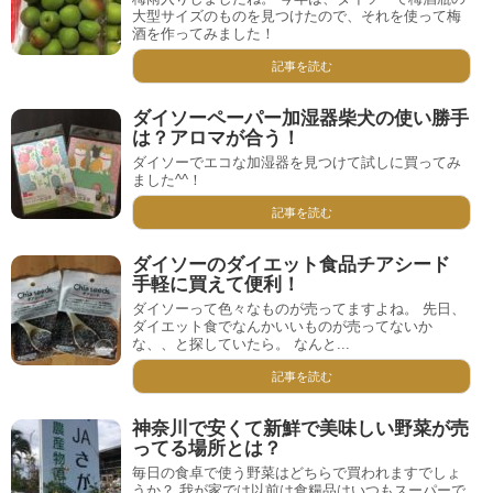
大型サイズのものを見つけたので、それを使って梅
酒を作ってみました！
記事を読む
ダイソーペーパー加湿器柴犬の使い勝手
は？アロマが合う！
ダイソーでエコな加湿器を見つけて試しに買ってみ
ました^^！
記事を読む
ダイソーのダイエット食品チアシード
手軽に買えて便利！
ダイソーって色々なものが売ってますよね。 先日、
ダイエット食でなんかいいものが売ってないか
な、、と探していたら。 なんと...
記事を読む
神奈川で安くて新鮮で美味しい野菜が売
ってる場所とは？
毎日の食卓で使う野菜はどちらで買われますでしょ
うか？ 我が家では以前は食糧品はいつもスーパーで