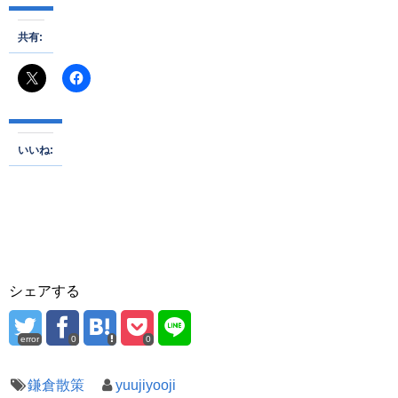
共有:
いいね:
シェアする
error
0
0
鎌倉散策
yuujiyooji