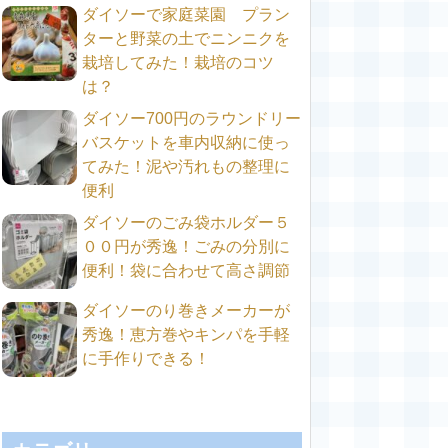
ダイソーで家庭菜園 プラン
ターと野菜の土でニンニクを
栽培してみた！栽培のコツ
は？
ダイソー700円のラウンドリー
バスケットを車内収納に使っ
てみた！泥や汚れもの整理に
便利
ダイソーのごみ袋ホルダー５
００円が秀逸！ごみの分別に
便利！袋に合わせて高さ調節
ダイソーのり巻きメーカーが
秀逸！恵方巻やキンパを手軽
に手作りできる！