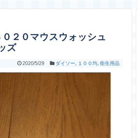
８０２０マウスウォッシュ
ッズ
2020/5/29
ダイソー
,
１００均
,
衛生用品