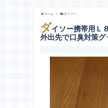
ホーム
ダイソー
ダ
イソー携帯用Ｌ
外出先で口臭対策グ