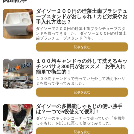
ダイソー２００円の珪藻土歯ブラシチュ
ーブスタンドがおしゃれ！カビ対策やお
手入れ方法は？
ダイソーで２００円の珪藻土歯ブラシチューブスタ
ンドを買ってきました。 ダイソー２００円の珪藻土
歯ブラシチューブスタンド 昨年、一...
記事を読む
１００均キャンドゥの外して洗えるキッ
チンバサミ300円がおススメ お手入れ
簡単で衛生的！
１００均キャンドゥで売っていた外して洗えるハサ
ミを買って使ってみました。
記事を読む
ダイソーの多機能しゃもじの使い勝手
は？一つで5役使えて便利！
ダイソーのキッチンコーナーで売っていた「多機能
しゃもじ」を試しに買って使ってみました。
記事を読む