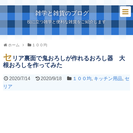
雑学と雑貨のブログ
役に立つ雑学と便利な雑貨をご紹介します
ホーム
１００均
セ
リア裏面で鬼おろしが作れるおろし器 大
根おろしを作ってみた
2020/7/14
2020/9/18
１００均
,
キッチン用品
,
セ
リア