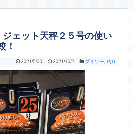
 ジェット天秤２５号の使い
較！
2021/5/30
2021/10/2
ダイソー
,
釣り