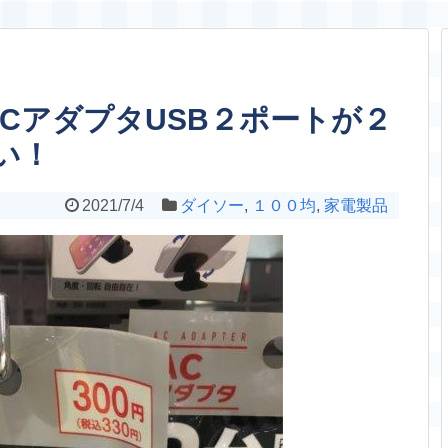
CアダプタUSB２ポートが２
い！
2021/7/4
ダイソー
,
１００均
,
家電製品