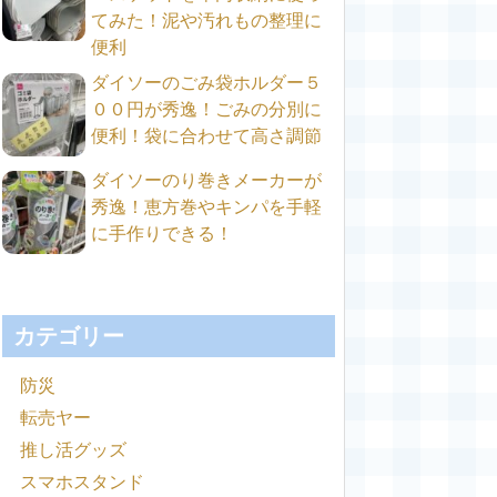
てみた！泥や汚れもの整理に
便利
ダイソーのごみ袋ホルダー５
００円が秀逸！ごみの分別に
便利！袋に合わせて高さ調節
ダイソーのり巻きメーカーが
秀逸！恵方巻やキンパを手軽
に手作りできる！
カテゴリー
防災
転売ヤー
推し活グッズ
スマホスタンド