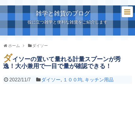
雑学と雑貨のブログ
役に立つ雑学と便利な雑貨をご紹介します
ホーム
ダイソー
ダ
イソーの置いて量れる計量スプーンが秀
逸！大小兼用で一目で量が確認できる！
2022/11/7
ダイソー
,
１００均
,
キッチン用品