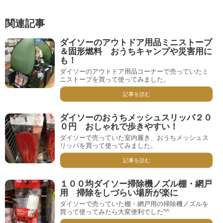
関連記事
ダイソーのアウトドア用品ミニストーブ
＆固形燃料 おうちキャンプや災害用に
も！
ダイソーのアウトドア用品コーナーで売っていたミ
ニストーブを買って使ってみました。
記事を読む
ダイソーのおうちメッシュスリッパ２０
０円 おしゃれで歩きやすい！
ダイソーで売っていた室内履き、おうちメッシュス
リッパを買って使ってみました。
記事を読む
１００均ダイソー掃除機ノズル棚・網戸
用 掃除をしづらい場所が楽に
ダイソーで売っていた棚・網戸用の掃除機ノズルを
買って使ってみたら大変便利でした^^