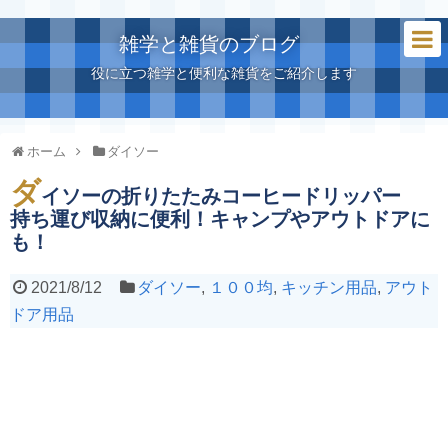
雑学と雑貨のブログ
役に立つ雑学と便利な雑貨をご紹介します
ホーム
ダイソー
ダ
イソーの折りたたみコーヒードリッパー
持ち運び収納に便利！キャンプやアウトドアに
も！
2021/8/12
ダイソー
,
１００均
,
キッチン用品
,
アウト
ドア用品