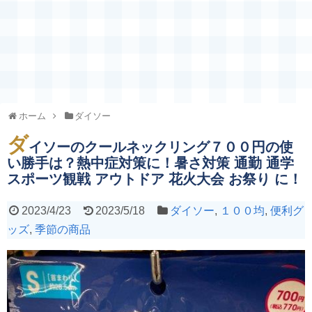
ホーム
ダイソー
ダ
イソーのクールネックリング７００円の使
い勝手は？熱中症対策に！暑さ対策 通勤 通学
スポーツ観戦 アウトドア 花火大会 お祭り に！
2023/4/23
2023/5/18
ダイソー
,
１００均
,
便利グ
ッズ
,
季節の商品