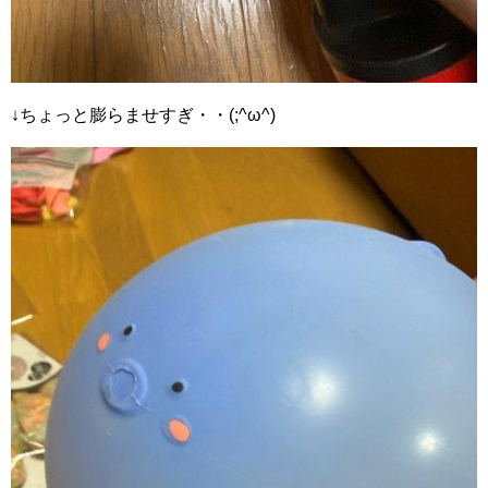
↓ちょっと膨らませすぎ・・(;^ω^)