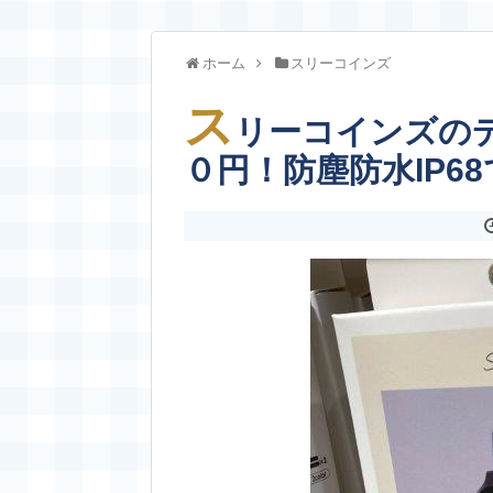
ホーム
スリーコインズ
ス
リーコインズの
０円！防塵防水IP6