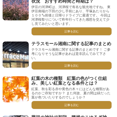
状況 おすすめ時間と時期は？
伊豆の河津町は、河津桜で有名な観光地ですね。 東
伊豆南端の下田の少し手前にあり、平塚あたりから
１００㌔前後と日帰りドライブに最適です。 今回は
河津桜祭りについて昨年行ってきた感想を交えて少
し見てみたいと思います。
記事を読む
テラスモール湘南に関する記事のまとめ
テラスモール湘南に関する記事のまとめです！ ご参
考になりそうな記事があれば是非読んでみて下さ
い。
記事を読む
紅葉の木の種類 紅葉の色がつく仕組
み、美しい紅葉となる条件とは？
紅葉、秋を彩る赤や黄色の木々にはどんな種類があ
るのかご存知ですか？ また何故、夏の間は緑だった
葉が色づいたりするのでしょうか？
記事を読む