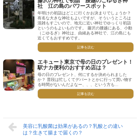
藤沢の神社で初詣 腰越のこゆるぎ神
社 江の島のパワースポット
年明けの初詣はどこに行くかお決まりでしょうか？
有名な大きな神社もよいですが、そういうところは
混雑もすごいので、地元に近い神社でゆっくり初詣
というのもよいものです。 藤沢の腰越にある、小動
（こゆるぎ）神社は、由緒ある神社で、江の島にも
近くてもおすすめです。
記事を読む
エキュート東京で母の日のプレゼント！
駅ナカ便利のおすすめ店は？
母の日のプレゼント、何にするか決められました
か？ 普段は忙しくてデパートとかに行って買い物す
る時間がないんだよなー、、、という方も...
記事を読む
美容に乳酸菌は効果があるの？乳酸との違い
は？生きて腸まで届くの？