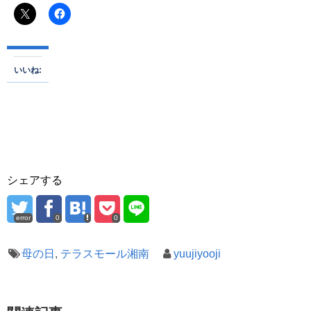
いいね:
シェアする
error
0
0
母の日
,
テラスモール湘南
yuujiyooji