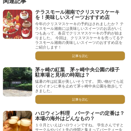
関連記事
テラスモール湘南でクリスマスケーキ
を！美味しいスイーツおすすめ店
今年のクリスマスケーキの予約はされましたか？ テ
ラスモール湘南には美味しいスイーツのお店がいく
つもあって、各店でクリスマスケーキの予約が始ま
りました。 今回は、クリスマスケーキを売ってるテ
ラスモール湘南の美味しいスイーツのおすすめ店を
ご紹介します！
記事を読む
茅ヶ崎の紅葉 茅ヶ崎中央公園の様子
駐車場と見頃の時期は？
猛暑の年は紅葉が美しいそうです。 買い物がてら近
くのイオンに車を止めて茅ヶ崎中央公園を散歩して
きました。
記事を読む
ハロウィン料理 パーティーの定番は？
本場の海外はどんなもの？
１０月といえばハロウィンですね。 学生さんですと
サークルやバイト先の仲間と集まってパーティーを