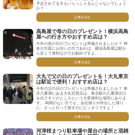
予定されてる方もいらっしゃるんじゃないでしょう
か？
記事を読む
高島屋で母の日のプレゼント！横浜高島
屋への行き方やおすすめ店は？
今年の母の日のプレゼントは準備されましたか？ 神
奈川方面にお住いの方であれば、横浜高島屋は駅か
ら近くて便利なのでお勧めですよ。...
記事を読む
大丸で父の日のプレゼントを！大丸東京
は駅近で便利！おすすめ店は？
今年の父の日のプレゼントは準備されましたか？ 東
京八重洲にある大丸百貨店は、東京駅の八重洲北口
を出てすぐのところという大変便利な場所にありま
す。 時間のない方でも、会社帰りや外出した帰り
に、さっと行って探すのにピッタリですよ！
記事を読む
河津桜まつり駐車場や屋台の場所と混雑