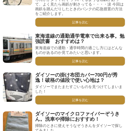
て、よく見たら画鋲が刺さってる・・・・涙 今回は
画鋲を踏んだりしたときのパンクの応急措置の方法
をご紹介します。
記事を読む
東海道線の通勤通学電車で出来る事。勉
強読書 おすすめは？
東海道線での通勤・通学時間の過ごし方にはどんな
ものがあるのか見てみたいと思います。
記事を読む
ダイソーの掛け布団カバー700円が秀
逸！破格の値段で使い心地は？
ダイソーでまたまたすごいものを見つけてしまいま
した！
記事を読む
ダイソーのマイクロファイバーぞうき
ん。洗車や掃除におすすめ！
掃除のときに使えそうなぞうきんをダイソーで探し
てみました。