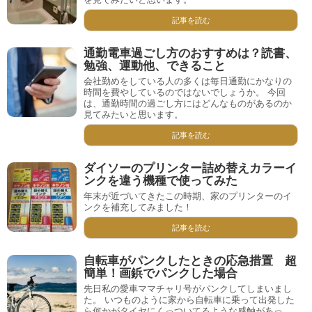
記事を読む
通勤電車過ごし方のおすすめは？読書、
勉強、運動他、できること
会社勤めをしている人の多くは毎日通勤にかなりの
時間を費やしているのではないでしょうか。 今回
は、通勤時間の過ごし方にはどんなものがあるのか
見てみたいと思います。
記事を読む
ダイソーのプリンター詰め替えカラーイ
ンクを違う機種で使ってみた
年末が近づいてきたこの時期、家のプリンターのイ
ンクを補充してみました！
記事を読む
自転車がパンクしたときの応急措置 超
簡単！画鋲でパンクした場合
先日私の愛車ママチャリ号がパンクしてしまいまし
た。 いつものように家から自転車に乗って出発した
ら何かがタイヤにくっついてるような感触があっ