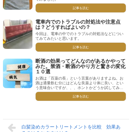
記事を読む
電車内でのトラブルの対処法や注意点
は？どうすればよいの？
今回は、電車の中でのトラブルの対処法などについ
てみてみたいと思います。
記事を読む
断酒の効果ってどんなのがあるかやって
みた。禁酒・断酒のやり方と驚きの変化
１０選
お酒は「百薬の長」という言葉がありますよね。お
酒は適量飲む分にはどんな良薬より体に良い、とい
う意味合いですが、、、ホントかどうか試してみ...
記事を読む
白髪染めカラートリートメントを比較 効果あ