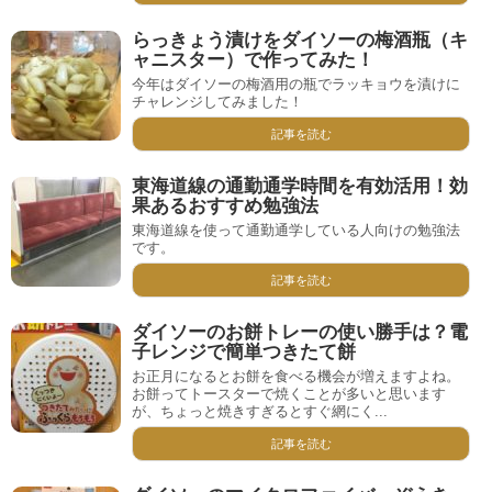
らっきょう漬けをダイソーの梅酒瓶（キ
ャニスター）で作ってみた！
今年はダイソーの梅酒用の瓶でラッキョウを漬けに
チャレンジしてみました！
記事を読む
東海道線の通勤通学時間を有効活用！効
果あるおすすめ勉強法
東海道線を使って通勤通学している人向けの勉強法
です。
記事を読む
ダイソーのお餅トレーの使い勝手は？電
子レンジで簡単つきたて餅
お正月になるとお餅を食べる機会が増えますよね。
お餅ってトースターで焼くことが多いと思います
が、ちょっと焼きすぎるとすぐ網にく...
記事を読む