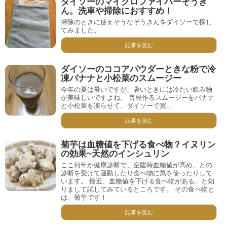
ダイソーのマイクロファイバーぞうき
ん。洗車や掃除におすすめ！
掃除のときに使えそうなぞうきんをダイソーで探し
てみました。
記事を読む
ダイソーのココアパウダーときな粉で冷
凍バナナと小松菜のスムージー
今年の夏は暑いですが、暑いときには冷たい飲み物
が美味しいですよね。 普段作るスムージーをバナナ
と小松菜を凍らせて、ダイソーで買...
記事を読む
菊芋は血糖値を下げる食べ物？イヌリン
の効果~天然のインシュリン
ここ何年か健康診断で、空腹時血糖値が高め、との
診断を受けて運動したり食べ物に気を使ったりして
います。 最近、血糖値を下げる食べ物がある、と知
りまして試してみているところです。 その食べ物と
は、菊芋です！
記事を読む