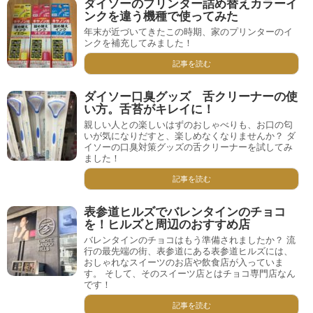
ダイソーのプリンター詰め替えカラーイ
ンクを違う機種で使ってみた
年末が近づいてきたこの時期、家のプリンターのイ
ンクを補充してみました！
記事を読む
ダイソー口臭グッズ 舌クリーナーの使
い方。舌苔がキレイに！
親しい人との楽しいはずのおしゃべりも、お口の匂
いが気になりだすと、楽しめなくなりませんか？ ダ
イソーの口臭対策グッズの舌クリーナーを試してみ
ました！
記事を読む
表参道ヒルズでバレンタインのチョコ
を！ヒルズと周辺のおすすめ店
バレンタインのチョコはもう準備されましたか？ 流
行の最先端の街、表参道にある表参道ヒルズには、
おしゃれなスイーツのお店や飲食店が入っていま
す。 そして、そのスイーツ店とはチョコ専門店なん
です！
記事を読む