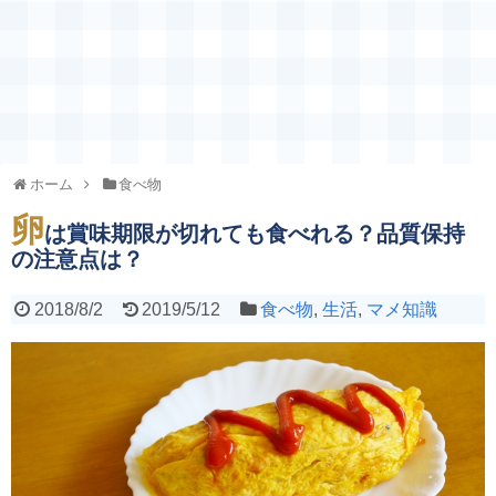
ホーム
食べ物
卵
は賞味期限が切れても食べれる？品質保持
の注意点は？
2018/8/2
2019/5/12
食べ物
,
生活
,
マメ知識