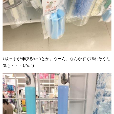
↓取っ手が伸びるやつとか。うーん、なんかすぐ壊れそうな
気も・・・(;^ω^)