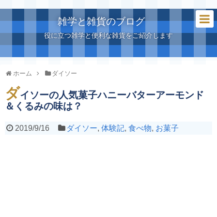
雑学と雑貨のブログ
役に立つ雑学と便利な雑貨をご紹介します
ホーム
ダイソー
ダ
イソーの人気菓子ハニーバターアーモンド
＆くるみの味は？
2019/9/16
ダイソー
,
体験記
,
食べ物
,
お菓子