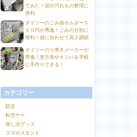
てみた！泥や汚れもの整理に
便利
ダイソーのごみ袋ホルダー５
００円が秀逸！ごみの分別に
便利！袋に合わせて高さ調節
ダイソーのり巻きメーカーが
秀逸！恵方巻やキンパを手軽
に手作りできる！
カテゴリー
防災
転売ヤー
推し活グッズ
スマホスタンド