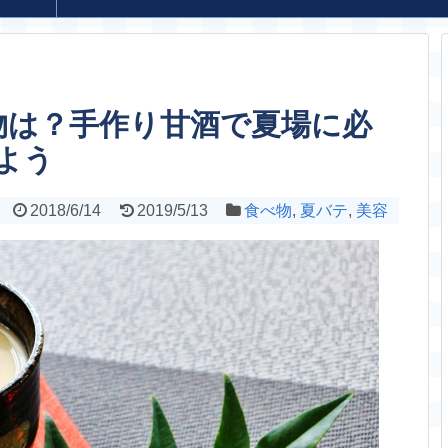
物は？手作り甘酒で夏場に必
よう
2018/6/14
2019/5/13
食べ物
,
夏バテ
,
美容