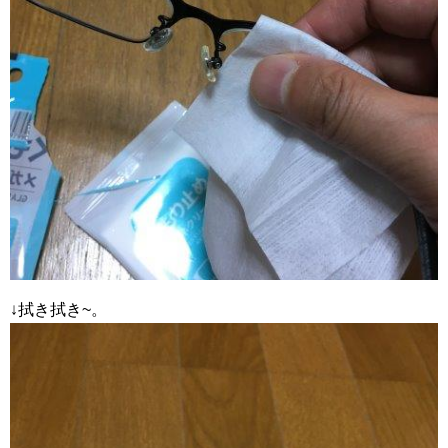
↓拭き拭き~。