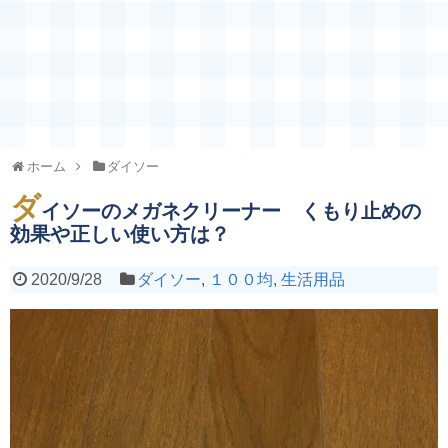
ホーム
ダイソー
ダ
イソーのメガネクリーナー くもり止めの
効果や正しい使い方は？
2020/9/28
ダイソー
,
１００均
,
生活用品