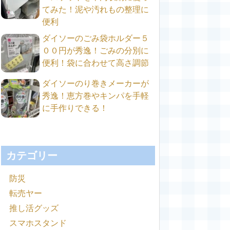
てみた！泥や汚れもの整理に
便利
ダイソーのごみ袋ホルダー５
００円が秀逸！ごみの分別に
便利！袋に合わせて高さ調節
ダイソーのり巻きメーカーが
秀逸！恵方巻やキンパを手軽
に手作りできる！
カテゴリー
防災
転売ヤー
推し活グッズ
スマホスタンド