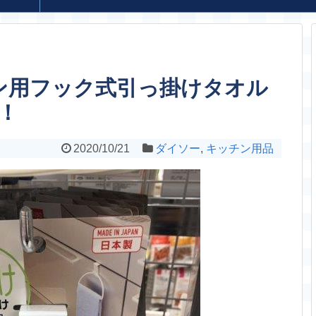
ン用フック式引っ掛けタオル
！
2020/10/21
ダイソー
,
キッチン用品