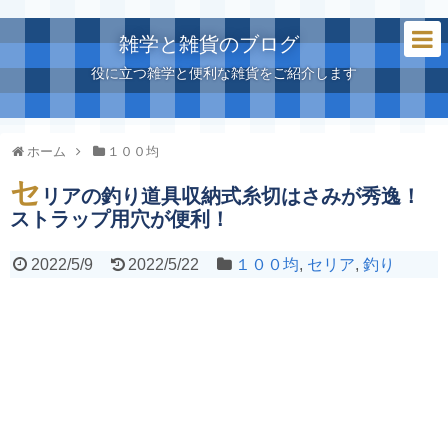
雑学と雑貨のブログ
役に立つ雑学と便利な雑貨をご紹介します
ホーム
１００均
セ
リアの釣り道具収納式糸切はさみが秀逸！
ストラップ用穴が便利！
2022/5/9
2022/5/22
１００均
,
セリア
,
釣り