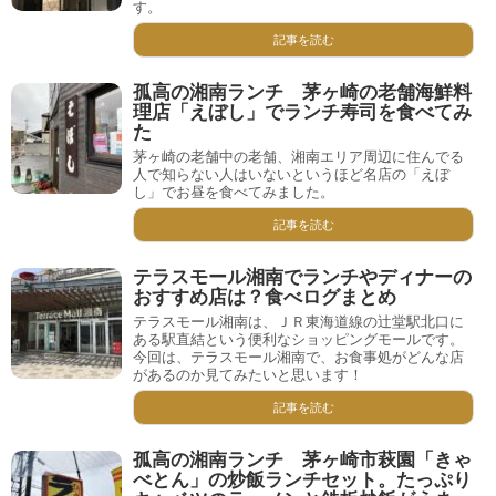
す。
記事を読む
孤高の湘南ランチ 茅ヶ崎の老舗海鮮料
理店「えぼし」でランチ寿司を食べてみ
た
茅ヶ崎の老舗中の老舗、湘南エリア周辺に住んでる
人で知らない人はいないというほど名店の「えぼ
し」でお昼を食べてみました。
記事を読む
テラスモール湘南でランチやディナーの
おすすめ店は？食べログまとめ
テラスモール湘南は、ＪＲ東海道線の辻堂駅北口に
ある駅直結という便利なショッピングモールです。
今回は、テラスモール湘南で、お食事処がどんな店
があるのか見てみたいと思います！
記事を読む
孤高の湘南ランチ 茅ヶ崎市萩園「きゃ
べとん」の炒飯ランチセット。たっぷり