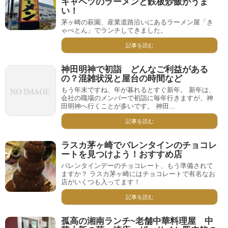
キャベツのラーメンと鉄板炒飯がうま
い！
茅ヶ崎の萩園、産業道路沿いにあるラーメン屋「き
ゃべとん」でランチしてきました。
記事を読む
神田明神で初詣 どんなご利益がある
の？混雑状況と屋台の時間など
もう年末ですね、年が暮れるとすぐ新年。 新年は、
会社の職場のメンバーで初詣に毎年行きますが、神
田明神へ行くことが多いです。 神田...
記事を読む
ラスカ茅ヶ崎でバレンタインのチョコレ
ートを見つけよう！おすすめ店
バレンタインデーのチョコレート、もう準備されて
ますか？ ラスカ茅ヶ崎にはチョコレートで有名なお
店がいくつも入ってます！
記事を読む
孤高の湘南ランチ~老舗中華料理屋 中