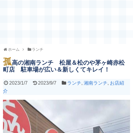
ホーム
ランチ
孤
高の湘南ランチ 松屋＆松のや茅ヶ崎赤松
町店 駐車場が広い＆新しくてキレイ！
2023/1/7
2023/9/7
ランチ
,
湘南ランチ
,
お店紹
介