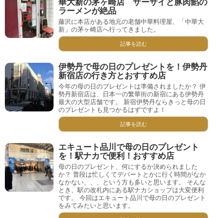
華大新の茅ヶ崎店 ザーサイと豚肉餡の
ラーメンが絶品
藤沢に本店がある地元の老舗中華料理屋、「中華大
新」の茅ヶ崎店へ行ってきました。
記事を読む
伊勢丹で母の日のプレゼントを！伊勢丹
新宿店の行き方とおすすめ店
今年の母の日のプレゼントは準備されましたか？ 伊
勢丹新宿店は、日本一の繁華街の新宿にある伊勢丹
最大の大型店舗です。 新宿伊勢丹ならきっと母の日
のプレゼントも見つかるはずですよ！
記事を読む
エキュート品川で母の日のプレゼント
を！駅ナカで便利！おすすめ店
母の日のプレゼント、何にするか決められました
か？ 普段は忙しくてデパートとかに行く時間がなか
なかない、、、という方も多いと思います。 そんな
とき、駅の改札内にある駅ナカショップは大変便利
です。 今回はエキュート品川で母の日のプレゼント
をみてみたいと思います。