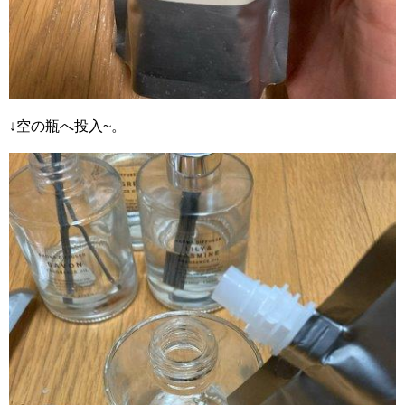
↓空の瓶へ投入~。