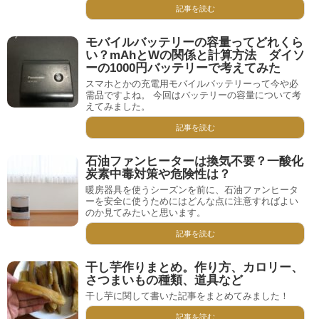
記事を読む
モバイルバッテリーの容量ってどれくら
い？mAhとWの関係と計算方法 ダイソ
ーの1000円バッテリーで考えてみた
スマホとかの充電用モバイルバッテリーって今や必
需品ですよね。 今回はバッテリーの容量について考
えてみました。
記事を読む
石油ファンヒーターは換気不要？一酸化
炭素中毒対策や危険性は？
暖房器具を使うシーズンを前に、石油ファンヒータ
ーを安全に使うためにはどんな点に注意すればよい
のか見てみたいと思います。
記事を読む
干し芋作りまとめ。作り方、カロリー、
さつまいもの種類、道具など
干し芋に関して書いた記事をまとめてみました！
記事を読む