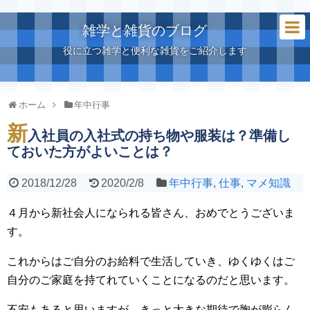
雑学と雑貨のブログ
役に立つ雑学と便利な雑貨をご紹介します
ホーム
年中行事
新
入社員の入社式の持ち物や服装は？準備し
ておいた方がよいことは？
2018/12/28
2020/2/8
年中行事
,
仕事
,
マメ知識
４月から新社会人になられる皆さん、おめでとうございま
す。
これからはご自分のお給料で生活していき、ゆくゆくはご
自分のご家庭を持てれていくことになるのだと思います。
不安もあると思いますが、きっと大きな期待で胸が膨らん