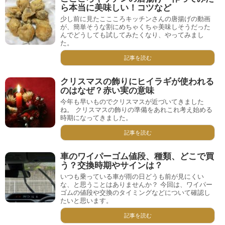
ら本当に美味しい！コツなど
少し前に見たここころキッチンさんの唐揚げの動画
が、簡単そうな割にめちゃくちゃ美味しそうだった
んでどうしても試してみたくなり、やってみまし
た。
記事を読む
クリスマスの飾りにヒイラギが使われる
のはなぜ？赤い実の意味
今年も早いものでクリスマスが近づいてきました
ね。 クリスマスの飾りの準備をあれこれ考え始める
時期になってきました。
記事を読む
車のワイパーゴム値段、種類、どこで買
う？交換時期やサインは？
いつも乗っている車が雨の日どうも前が見にくい
な、と思うことはありませんか？ 今回は、ワイパー
ゴムの値段や交換のタイミングなどについて確認し
たいと思います。
記事を読む