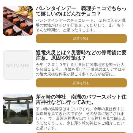
バレンタインデー 義理チョコでもらっ
て嬉しいのはどんなチョコ？
バレンタインデーのチョコレート。 ２月に入ると職
場の女性がひそひそ打合せしてたりして、あーもう
そんな時期か、と思ったりします。 ...
記事を読む
通電火災とは？災害時などの停電後に要
注意。原因や対策は？
今年（２０１９年）９月８日に関東地方を襲った大
型台風１５号。 直撃を受けた千葉県のエリアではそ
の後大規模な停電が起こり多くの方が被害に...
記事を読む
茅ヶ崎の神社 南湖のパワースポット住
吉神社などに行ってみた。
茅ヶ崎の浜降祭はすごいですね、今年の夏は夜中に
浜降祭を見てきたのですが、その熱気に魅了されま
した。 で、最近お神輿が出てくる神社を見て回るよ
うになりまして、少し茅ヶ崎の神社をご紹介したい
と思います。