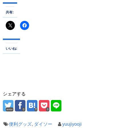
共有:
いいね:
シェアする
error
0
0
便利グッズ
,
ダイソー
yuujiyooji