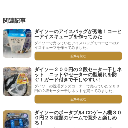
関連記事
ダイソーのアイスバッグが秀逸！コーヒ
ーアイスキューブを作ってみた
ダイソーで売っていたアイスバッグでコーヒーのア
イスキューブを作ってみました。
記事を読む
ダイソー２００円の２段セーター干しネ
ット ニットやセーターの型崩れを防
ぐ！ガード付きで干しやすい！
ダイソーの洗濯グッズコーナーで売っていた２００
円の２段セーター干しネットを買ってみました。
記事を読む
ダイソーのポータブルLCDゲーム機３０
０円２３種類のゲームで意外と楽しめ
る！