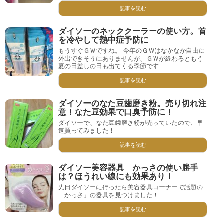
記事を読む
ダイソーのネッククーラーの使い方。首
を冷やして熱中症予防に
もうすぐＧＷですね。 今年のＧＷはなかなか自由に
外出できそうにありませんが、ＧＷが終わるともう
夏の日差しの日も出てくる季節です...
記事を読む
ダイソーのなた豆歯磨き粉。売り切れ注
意！なた豆効果で口臭予防に！
ダイソーで、なた豆歯磨き粉が売っていたので、早
速買ってみました！
記事を読む
ダイソー美容器具 かっさの使い勝手
は？ほうれい線にも効果あり！
先日ダイソーに行ったら美容器具コーナーで話題の
「かっさ」の器具を見つけました！
記事を読む