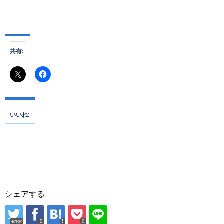
共有:
いいね:
シェアする
error
0
0