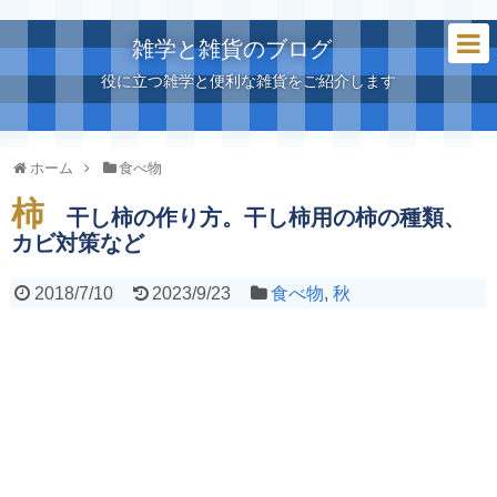
雑学と雑貨のブログ
役に立つ雑学と便利な雑貨をご紹介します
ホーム
食べ物
柿
干し柿の作り方。干し柿用の柿の種類、
カビ対策など
2018/7/10
2023/9/23
食べ物
,
秋