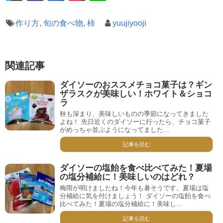
作り方
,
旬の食べ物
,
柿
yuujiyooji
関連記事
ダイソーのおススメチョコ菓子は？ギン
ザラスクが美味しい！ホワイト＆ショコ
ラ
秋も深まり、美味しいものの季節になってきました
よね！ 先日近くのダイソーに行ったら、チョコ菓子
がめっちゃ並ぶようになってました...
記事を読む
ダイソーの塩飴を食べ比べてみた！夏場
の塩分補給に！美味しいのはどれ？
梅雨が明けましたね！今年も暑そうです。夏場は塩
分補給に気を付けましょう！ ダイソーの塩飴を食べ
比べてみた！夏場の塩分補給に！美味し...
記事を読む