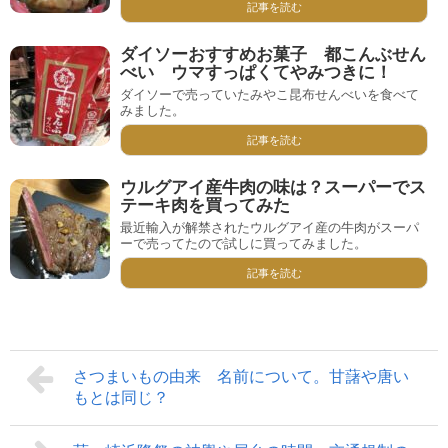
記事を読む
ダイソーおすすめお菓子 都こんぶせん
べい ウマすっぱくてやみつきに！
ダイソーで売っていたみやこ昆布せんべいを食べて
みました。
記事を読む
ウルグアイ産牛肉の味は？スーパーでス
テーキ肉を買ってみた
最近輸入が解禁されたウルグアイ産の牛肉がスーパ
ーで売ってたので試しに買ってみました。
記事を読む
さつまいもの由来 名前について。甘藷や唐い
もとは同じ？