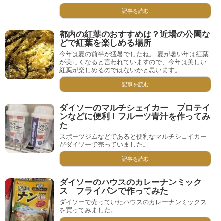
記事を読む
都内の紅葉のおすすめは？近場の公園な
どで紅葉を楽しめる場所
今年は夏の前半が猛暑でしたね。 夏が暑い年は紅葉
が美しくなると言われていますので、今年は美しい
紅葉が楽しめるのではないかと思います。
記事を読む
ダイソーのマルチシェイカー プロテイ
ンなどに便利！フルーツ青汁を作ってみ
た
スポーツジムなどであると便利なマルチシェイカー
がダイソーで売っていました。
記事を読む
ダイソーのハウスのカレーナンミック
ス フライパンで作ってみた
ダイソーで売っていたハウスのカレーナンミックス
を買ってみました。