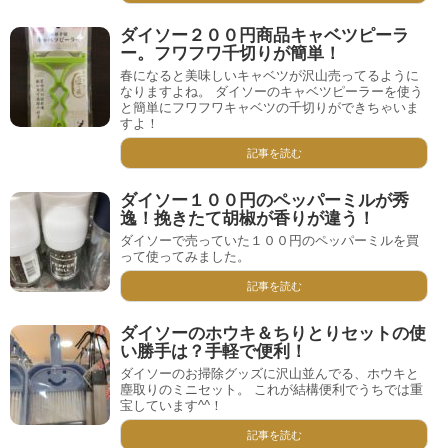
ダイソー２００円商品キャベツピーラ
ー。フワフワ千切りが簡単！
春になると美味しいキャベツが沢山売ってるように
なりますよね。 ダイソーのキャベツピーラーを使う
と簡単にフワフワキャベツの千切りができちゃいま
すよ！
記事を読む
ダイソー１００円のペッパーミルが秀
逸！挽きたて胡椒が香りが違う！
ダイソーで売っていた１００円のペッパーミルを買
って使ってみました。
記事を読む
ダイソーのホウキ＆ちりとりセットの使
い勝手は？手軽で便利！
ダイソーのお掃除グッズに沢山並んでる、ホウキと
塵取りのミニセット。 これが結構便利でうちでは重
宝しています^^！
記事を読む