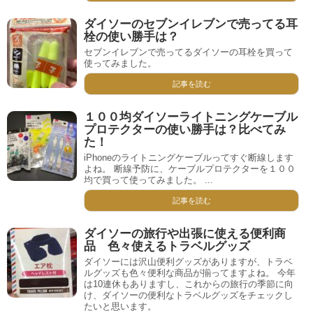
ダイソーのセブンイレブンで売ってる耳
栓の使い勝手は？
セブンイレブンで売ってるダイソーの耳栓を買って
使ってみました。
記事を読む
１００均ダイソーライトニングケーブル
プロテクターの使い勝手は？比べてみ
た！
iPhoneのライトニングケーブルってすぐ断線します
よね。 断線予防に、ケーブルプロテクターを１００
均で買って使ってみました。 ...
記事を読む
ダイソーの旅行や出張に使える便利商
品 色々使えるトラベルグッズ
ダイソーには沢山便利グッズがありますが、トラベ
ルグッズも色々便利な商品が揃ってますよね。 今年
は10連休もありますし、これからの旅行の季節に向
け、ダイソーの便利なトラベルグッズをチェックし
たいと思います。