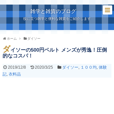
雑学と雑貨のブログ
役に立つ雑学と便利な雑貨をご紹介します
ホーム
ダイソー
ダ
イソーの500円ベルト メンズが秀逸！圧倒
的なコスパ！
2019/12/8
2020/3/25
ダイソー
,
１００均
,
体験
記
,
衣料品