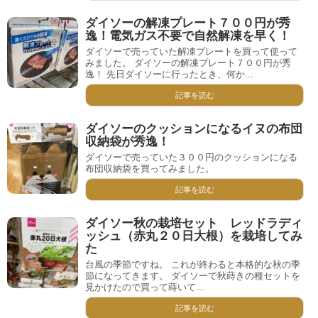
ダイソーの解凍プレート７００円が秀
逸！電気ガス不要で自然解凍を早く！
ダイソーで売っていた解凍プレートを買って使って
みました。 ダイソーの解凍プレート７００円が秀
逸！ 先日ダイソーに行ったとき、何か...
記事を読む
ダイソーのクッションになるイヌの布団
収納袋が秀逸！
ダイソーで売っていた３００円のクッションになる
布団収納袋を買ってみました。
記事を読む
ダイソー秋の栽培セット レッドラディ
ッシュ（赤丸２０日大根）を栽培してみ
た
台風の季節ですね。 これが終わると本格的な秋の季
節になってきます。 ダイソーで秋蒔きの種セットを
見かけたので買って蒔いて...
記事を読む