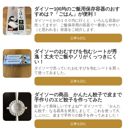
ダイソー100均のご飯用保存容器のおす
すめは？「ごはん」が便利！
ダイソーとかの１００均に行くと、いろんな容器が
売ってますが、ご飯保存用の容器で一番使いやすい
（と思われる）容器をご紹介します。
記事を読む
ダイソーのおむすびを包むシートが秀
逸！丈夫でご飯やノリがくっつきにく
い！
ダイソーで売っていたおむすびを包むシートを買っ
て使ってみました。
記事を読む
ダイソーの商品 かんたん餃子で皮まで
手作りのエビ餃子を作ってみた
餃子って美味しいですよね^^ ダイソーで、「かんた
ん餃子」なる器具を発見しまして、これを使って久
しぶりに、皮まで手作りの餃子を作ってみました！
記事を読む