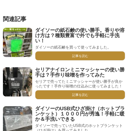
関連記事
ダイソーの紙石鹸の使い勝手。香りや溶
け方は？種類豊富で外でも手軽に手洗
い！
ダイソーの紙石鹸を買って使ってみました。
記事を読む
セリアナイロンミニマッシャーの使い勝
手は？手作り味噌を作ってみた
セリアで売ってたミニマッシャーが使い勝手が良か
ったです！手作り味噌の仕込みに使ってみました！
記事を読む
ダイソーのUSB式ひざ掛け（ホットブラ
ンケット）１０００円が秀逸！手軽に暖
か＆手洗いできる
ダイソーで売っていたUSB式のホットブランケット
（ひざ掛け）を買ってみました。