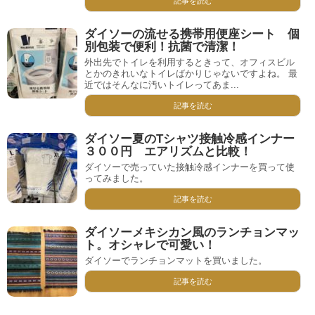
記事を読む
ダイソーの流せる携帯用便座シート 個
別包装で便利！抗菌で清潔！
外出先でトイレを利用するときって、オフィスビル
とかのきれいなトイレばかりじゃないですよね。 最
近ではそんなに汚いトイレってあま...
記事を読む
ダイソー夏のTシャツ接触冷感インナー
３００円 エアリズムと比較！
ダイソーで売っていた接触冷感インナーを買って使
ってみました。
記事を読む
ダイソーメキシカン風のランチョンマッ
ト。オシャレで可愛い！
ダイソーでランチョンマットを買いました。
記事を読む