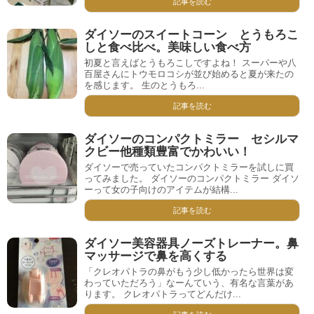
記事を読む
ダイソーのスイートコーン とうもろこ
しと食べ比べ。美味しい食べ方
初夏と言えばとうもろこしですよね！ スーパーや八
百屋さんにトウモロコシが並び始めると夏が来たの
を感じます。 生のとうもろ...
記事を読む
ダイソーのコンパクトミラー セシルマ
クビー他種類豊富でかわいい！
ダイソーで売っていたコンパクトミラーを試しに買
ってみました。 ダイソーのコンパクトミラー ダイソ
ーって女の子向けのアイテムが結構...
記事を読む
ダイソー美容器具ノーズトレーナー。鼻
マッサージで鼻を高くする
「クレオパトラの鼻がもう少し低かったら世界は変
わっていただろう」なーんていう、有名な言葉があ
ります。 クレオパトラってどんだけ...