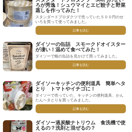
ろが秀逸！シュウマイとエビ餃子と野菜
蒸しを作ってみた！
スタンダードプロダクツで売っていた５００円のせ
いろを買って使ってみました。
記事を読む
ダイソーの缶詰 スモークドオイスター
が凄い！温めて食べてみた！
ダイソーで蛎の缶詰を見かけて買ってみました。
記事を読む
ダイソーキッチンの便利道具 簡単ヘタ
とり トマトやイチゴに！
ダイソーで売っていた、キッチンの便利道具、かん
たんヘタとりを買ってみました。
記事を読む
ダイソー過炭酸ナトリウム 食洗機で使
えるの？洗剤と混ぜるの？