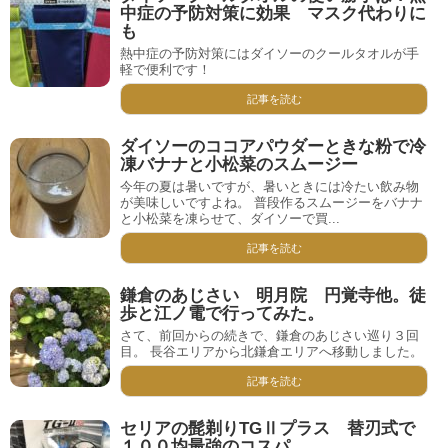
中症の予防対策に効果 マスク代わりに
も
熱中症の予防対策にはダイソーのクールタオルが手
軽で便利です！
記事を読む
ダイソーのココアパウダーときな粉で冷
凍バナナと小松菜のスムージー
今年の夏は暑いですが、暑いときには冷たい飲み物
が美味しいですよね。 普段作るスムージーをバナナ
と小松菜を凍らせて、ダイソーで買...
記事を読む
鎌倉のあじさい 明月院 円覚寺他。徒
歩と江ノ電で行ってみた。
さて、前回からの続きで、鎌倉のあじさい巡り３回
目。 長谷エリアから北鎌倉エリアへ移動しました。
記事を読む
セリアの髭剃りTGⅡプラス 替刃式で
１００均最強のコスパ