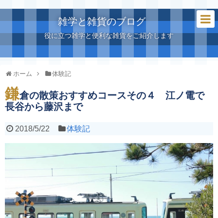
雑学と雑貨のブログ
役に立つ雑学と便利な雑貨をご紹介します
ホーム
体験記
鎌
倉の散策おすすめコースその４ 江ノ電で
長谷から藤沢まで
2018/5/22
体験記