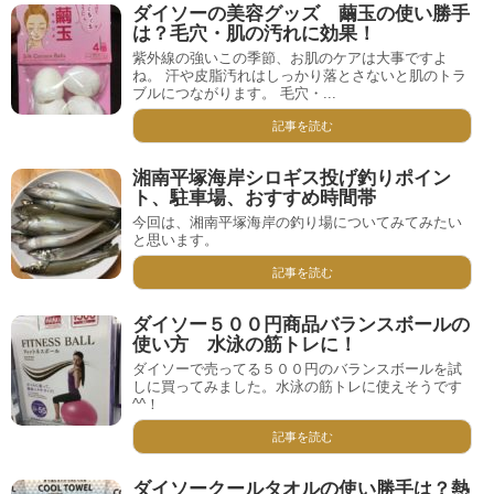
ダイソーの美容グッズ 繭玉の使い勝手
は？毛穴・肌の汚れに効果！
紫外線の強いこの季節、お肌のケアは大事ですよ
ね。 汗や皮脂汚れはしっかり落とさないと肌のトラ
ブルにつながります。 毛穴・...
記事を読む
湘南平塚海岸シロギス投げ釣りポイン
ト、駐車場、おすすめ時間帯
今回は、湘南平塚海岸の釣り場についてみてみたい
と思います。
記事を読む
ダイソー５００円商品バランスボールの
使い方 水泳の筋トレに！
ダイソーで売ってる５００円のバランスボールを試
しに買ってみました。水泳の筋トレに使えそうです
^^！
記事を読む
ダイソークールタオルの使い勝手は？熱