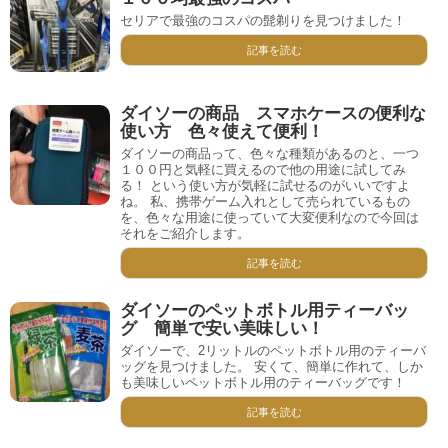
セリアで最強のコスパの髭剃りを見つけました！
記事を読む
ダイソーの商品 スマホケースの便利な
使い方 色々使えて便利！
ダイソーの商品って、色々な種類があるのと、一つ
１００円と気軽に買えるので他の用途に試してみ
る！ という使い方が気軽に試せるのがいいですよ
ね。 私、携帯ゲーム入れとして売られているもの
を、色々な用途に使っていて大変便利なので今回は
それをご紹介します。
記事を読む
ダイソーのペットボトル用ティーバッ
グ 簡単で安い美味しい！
ダイソーで、2リットルのペットボトル用のティーバ
ッグを見つけました。 安くて、簡単に作れて、しか
も美味しいペットボトル用のティーバッグです！
記事を読む