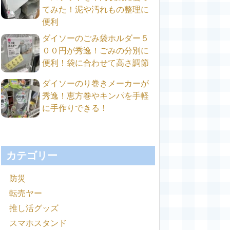
てみた！泥や汚れもの整理に
便利
ダイソーのごみ袋ホルダー５
００円が秀逸！ごみの分別に
便利！袋に合わせて高さ調節
ダイソーのり巻きメーカーが
秀逸！恵方巻やキンパを手軽
に手作りできる！
カテゴリー
防災
転売ヤー
推し活グッズ
スマホスタンド