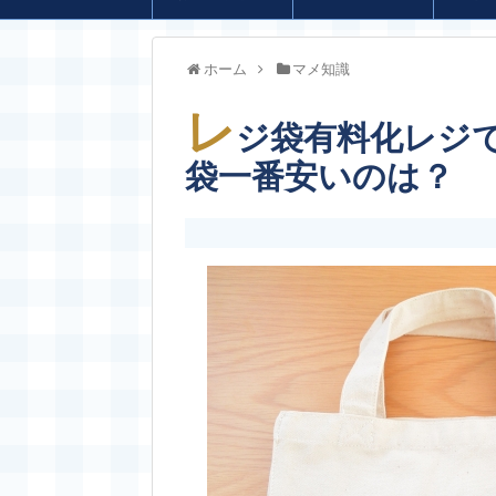
ホーム
マメ知識
レ
ジ袋有料化レジで
袋一番安いのは？