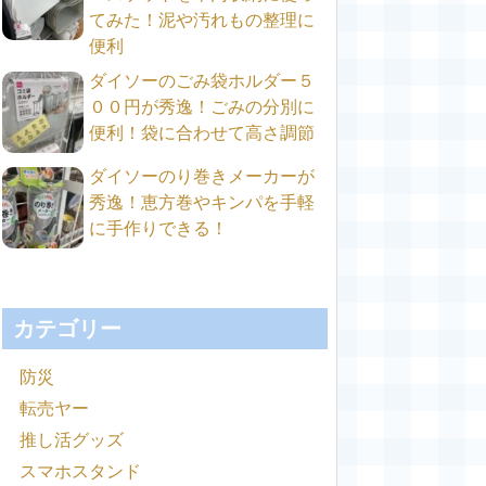
てみた！泥や汚れもの整理に
便利
ダイソーのごみ袋ホルダー５
００円が秀逸！ごみの分別に
便利！袋に合わせて高さ調節
ダイソーのり巻きメーカーが
秀逸！恵方巻やキンパを手軽
に手作りできる！
カテゴリー
防災
転売ヤー
推し活グッズ
スマホスタンド