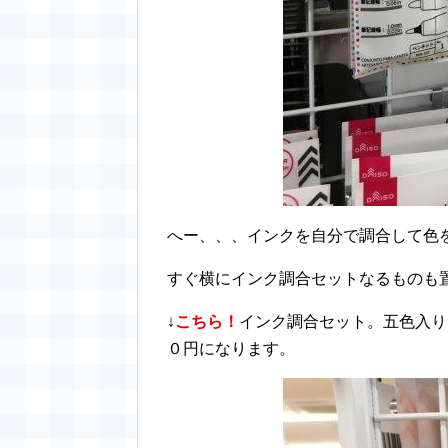
へー、、、インクを自分で調合して色
すぐ横にインク調合セットなるものも
↓
こちら！
インク調合セット。五色入り
０円になります。