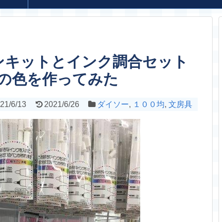
ンキットとインク調合セット
の色を作ってみた
21/6/13
2021/6/26
ダイソー
,
１００均
,
文房具