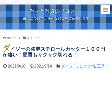
雑学と雑貨のブログ
役に立つ雑学と便利な雑貨をご紹介します
ホーム
ダイソー
ダ
イソーの発泡スチロールカッター１００円
が凄い！硬質もサクサク切れる！
2021/9/10
2021/9/14
ダイソー
,
１００均
,
工具