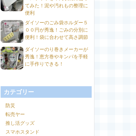
てみた！泥や汚れもの整理に
便利
ダイソーのごみ袋ホルダー５
００円が秀逸！ごみの分別に
便利！袋に合わせて高さ調節
ダイソーのり巻きメーカーが
秀逸！恵方巻やキンパを手軽
に手作りできる！
カテゴリー
防災
転売ヤー
推し活グッズ
スマホスタンド