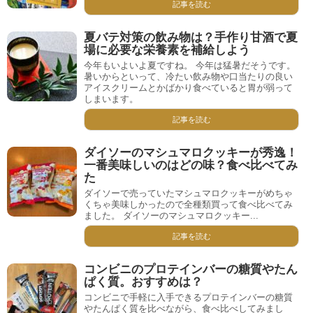
記事を読む
夏バテ対策の飲み物は？手作り甘酒で夏
場に必要な栄養素を補給しよう
今年もいよいよ夏ですね。 今年は猛暑だそうです。
暑いからといって、冷たい飲み物や口当たりの良い
アイスクリームとかばかり食べていると胃が弱って
しまいます。
記事を読む
ダイソーのマシュマロクッキーが秀逸！
一番美味しいのはどの味？食べ比べてみ
た
ダイソーで売っていたマシュマロクッキーがめちゃ
くちゃ美味しかったので全種類買って食べ比べてみ
ました。 ダイソーのマシュマロクッキー...
記事を読む
コンビニのプロテインバーの糖質やたん
ぱく質。おすすめは？
コンビニで手軽に入手できるプロテインバーの糖質
やたんぱく質を比べながら、食べ比べしてみまし