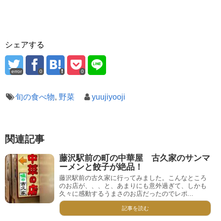
シェアする
error
0
0
旬の食べ物
,
野菜
yuujiyooji
関連記事
藤沢駅前の町の中華屋 古久家のサンマ
ーメンと餃子が絶品！
藤沢駅前の古久家に行ってみました。こんなところ
のお店が、、、と、あまりにも意外過ぎて、しかも
久々に感動するうまさのお店だったのでレポ...
記事を読む