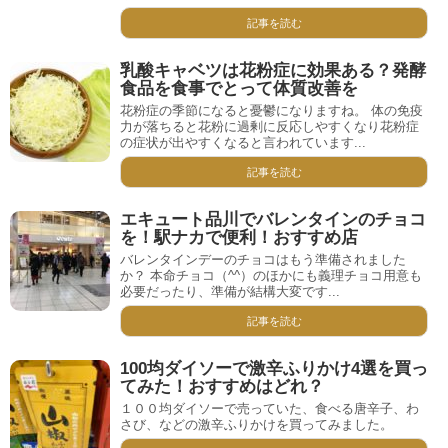
記事を読む
乳酸キャベツは花粉症に効果ある？発酵
食品を食事でとって体質改善を
花粉症の季節になると憂鬱になりますね。 体の免疫
力が落ちると花粉に過剰に反応しやすくなり花粉症
の症状が出やすくなると言われています...
記事を読む
エキュート品川でバレンタインのチョコ
を！駅ナカで便利！おすすめ店
バレンタインデーのチョコはもう準備されました
か？ 本命チョコ（^^）のほかにも義理チョコ用意も
必要だったり、準備が結構大変です...
記事を読む
100均ダイソーで激辛ふりかけ4選を買っ
てみた！おすすめはどれ？
１００均ダイソーで売っていた、食べる唐辛子、わ
さび、などの激辛ふりかけを買ってみました。