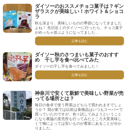
ダイソーのおススメチョコ菓子は？ギン
ザラスクが美味しい！ホワイト＆ショコ
ラ
秋も深まり、美味しいものの季節になってきました
よね！ 先日近くのダイソーに行ったら、チョコ菓子
がめっちゃ並ぶようになってました...
記事を読む
ダイソー秋のさつまいも菓子のおすす
め 干し芋を食べ比べてみた
ダイソーの干し芋を食べてみました！
記事を読む
神奈川で安くて新鮮で美味しい野菜が売
ってる場所とは？
毎日の食卓で使う野菜はどちらで買われますでしょ
うか？ 我が家では以前は食糧品はいつもスーパーで
買っていたのですが、色々試してみようということ
になり農協の直売所も行ってみたところ大変美味し
くて物によっては安いものが豊富にあることが分か
りました。