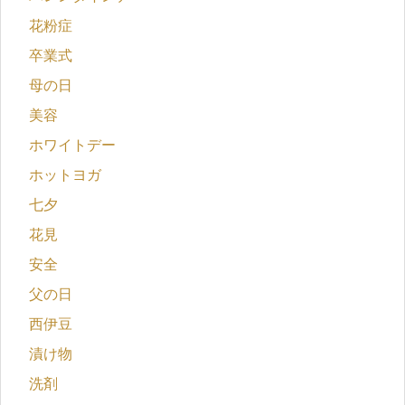
花粉症
卒業式
母の日
美容
ホワイトデー
ホットヨガ
七夕
花見
安全
父の日
西伊豆
漬け物
洗剤