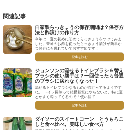
関連記事
自家製らっきょうの保存期間は？保存方
法と酢漬けの作り方
今年は、夏の初めに初めてらっきょうをつけてみま
した。普通のお酢を使ったらっきょう漬けが簡単か
つ保存にも優れていておすすめです！
記事を読む
ジョンソンの流せるトイレブラシ＆替え
ブラシの使い勝手は？一回使ったら普通
のブラシに戻れなくなった！
流せるトイレブラシなるものが流行ってるようです
ね。 トイレ掃除って結構頻繁にやらないと、特に夏
とかすぐ匂ってくるので「使い捨て...
記事を読む
ダイソーのスイートコーン とうもろこ
しと食べ比べ。美味しい食べ方