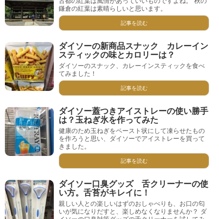
古都の紅葉は風情があっていいものですよね。 秋の
鎌倉の紅葉は素晴らしいと思います。
記事を読む
ダイソーの新商品スナック カレーイン
スティックの味とカロリーは？
ダイソーのスナック、カレーインスティックを食べ
てみました！
記事を読む
ダイソー蓋つきアイストレーの使い勝手
は？玉ねぎ氷を作ってみた
健康のため玉ねぎをペースト状にして凍らせたもの
を作ろうと思い、ダイソーでアイストレーを買って
きました。
記事を読む
ダイソー口臭グッズ 舌クリーナーの使
い方。舌苔がキレイに！
親しい人との楽しいはずのおしゃべりも、お口の匂
いが気になりだすと、楽しめなくなりませんか？ ダ