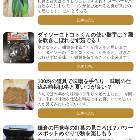
初夏と言えばとうもろこしですよね！ スーパーや八
百屋さんにトウモロコシが並び始めると夏が来たの
を感じます。 生のとうもろ...
記事を読む
ダイソーコトコトくんの使い勝手は？麺
を吹きこぼれせず茹でる！
夏になると、麺類を作ることが増えると思います
が、ダイソーの「コトコトくん」があると、吹きこ
ぼれせずに美味しく麺類を茹でることが出来ます！
記事を読む
100均の道具で味噌を手作り 味噌の仕
込み時期は冬と夏いつが良い？
うちでは昨年から味噌の手作りを始めました。 今回
は、手作り味噌を仕込む時期は冬と夏、いつがよい
のか見てみたいと思います。
記事を読む
鎌倉の円覚寺の紅葉の見ごろは？パワー
スポットめぐりで秋を楽しもう