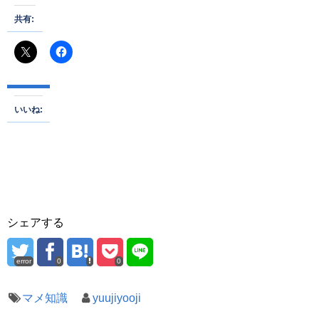
共有:
いいね:
シェアする
error
0
0
マメ知識
yuujiyooji