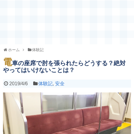
ホーム
体験記
電
車の座席で肘を張られたらどうする？絶対
やってはいけないことは？
2019/4/6
体験記
,
安全