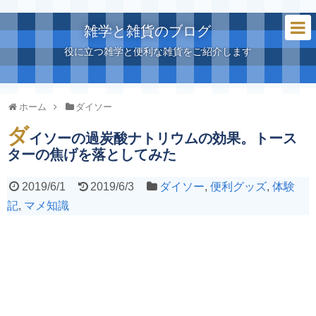
雑学と雑貨のブログ
役に立つ雑学と便利な雑貨をご紹介します
ホーム
ダイソー
ダ
イソーの過炭酸ナトリウムの効果。トース
ターの焦げを落としてみた
2019/6/1
2019/6/3
ダイソー
,
便利グッズ
,
体験
記
,
マメ知識