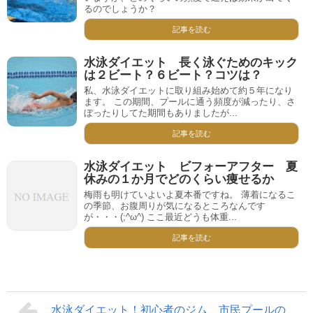
るのでしょうか？
記事を読む
水泳ダイエット 長く泳ぐためのキック
は２ビート？６ビート？コツは？
私、水泳ダイエットに取り組み始めて約５年になり
ます。 この期間、プールに通う頻度が減ったり、さ
ぼったりしてた期間もありましたが...
記事を読む
水泳ダイエット ビフォーアフター 夏
休みの１か月でどのくらい痩せるか
梅雨も明けていよいよ夏本番ですね。 薄着になるこ
の季節、お腹周りが気になるところなんです
が・・・(;^ω^) ここ最近どうも体重...
記事を読む
水泳ダイエット！初心者のジム、市民プールの