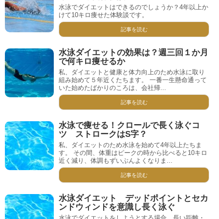
水泳でダイエットはできるのでしょうか？4年以上か
けて10キロ痩せた体験談です。
記事を読む
水泳ダイエットの効果は？週三回１か月
で何キロ痩せるか
私、ダイエットと健康と体力向上のため水泳に取り
組み始めて５年近くたちます。 一番一生懸命通って
いた始めたばかりのころは、会社帰...
記事を読む
水泳で痩せる！クロールで長く泳ぐコ
ツ ストロークはS字？
私、ダイエットのため水泳を始めて4年以上たちま
す。 その間、体重はピークの時から比べると10キロ
近く減り、体調もずいぶんよくなりま...
記事を読む
水泳ダイエット デッドポイントとセカ
ンドウィンドを意識し長く泳ぐ
水泳でダイエットをしようとする場合、長い距離・