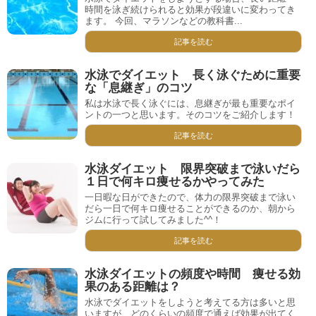
時間を泳ぎ続けられると効果が段違いに変わってき
ます。 今回、マラソンなどの教科書...
記事を読む
水泳でダイエット 長く泳ぐために重要
な「息継ぎ」のコツ
私は水泳で長く泳ぐには、息継ぎが最も重要なポイ
ントの一つと思います。そのコツをご紹介します！
記事を読む
水泳ダイエット 限界突破まで泳いだら
１日で何キロ痩せるかやってみた
一日暇な日ができたので、体力の限界突破まで泳い
だら一日で何キロ痩せることができるのか、朝から
ジムに行って試してみました^^！
記事を読む
水泳ダイエットの頻度や時間 痩せる効
果のある距離は？
水泳でダイエットをしようと考えてる方は多いと思
いますが、どのくらいの頻度で通えば効果が出てく