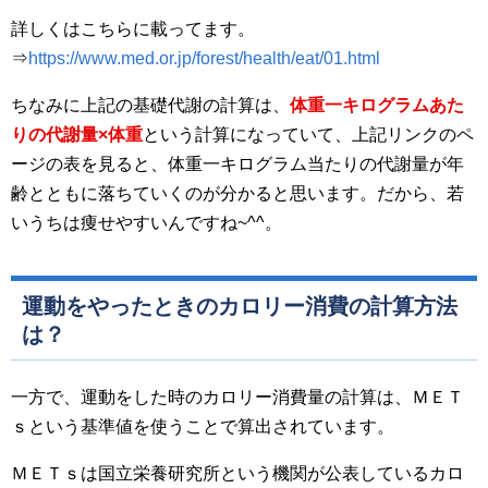
詳しくはこちらに載ってます。
⇒
https://www.med.or.jp/forest/health/eat/01.html
ちなみに上記の基礎代謝の計算は、
体重一キログラムあた
りの代謝量×体重
という計算になっていて、上記リンクのペ
ージの表を見ると、体重一キログラム当たりの代謝量が年
齢とともに落ちていくのが分かると思います。だから、若
いうちは痩せやすいんですね~^^。
運動をやったときのカロリー消費の計算方法
は？
一方で、運動をした時のカロリー消費量の計算は、ＭＥＴ
ｓという基準値を使うことで算出されています。
ＭＥＴｓは国立栄養研究所という機関が公表しているカロ