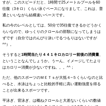
すが、このスピードだと、1時間で25メートルプールを60
往復（3キロ）くらい泳ぐペースになりまして、これは、普
通といいながら結構速いペースです。
私の今のレベルとしては、50分で35往復できるかどうかく
らいなので、ゆっくりのクロールの部類になってしまうは
ずです（自分ではのんびり泳いでるつもりはないですが
^^）。
そうすると
1時間当たり４４１キロカロリー前後の消費量
、
ということなんでしょうか。うーん、イメージしてたより
はカロリー消費が少ないですね。。。^^；
ただ、他のスポーツのＭＥＴｓが大抵４~５くらいなのと比
べると、水泳はちょっと比較的手軽に高い運動強度を得る
ことが出来るスポーツです。
平泳ぎ、背泳ぎ、は概ねクロールと大差ないくらいの数値